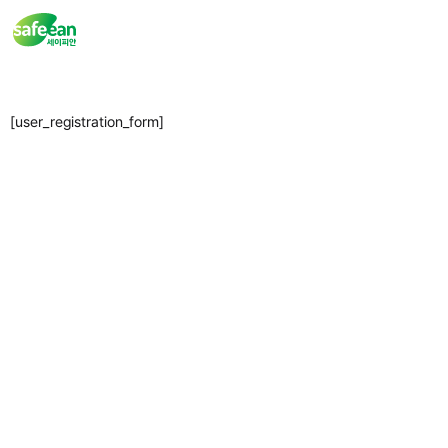
콘
텐
츠
로
건
너
[user_registration_form]
뛰
기